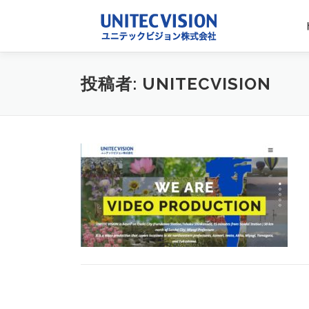
コ
ン
テ
ン
ツ
投稿者:
UNITECVISION
へ
ス
キ
ッ
プ