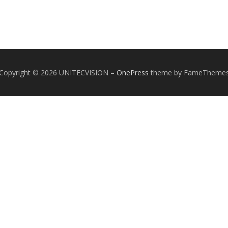
Copyright © 2026 UNITECVISION
–
OnePress
theme by FameTheme